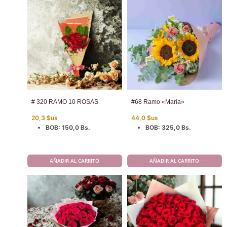
# 320 RAMO 10 ROSAS
#68 Ramo «María»
20,3
$us
44,0
$us
BOB
:
150,0 Bs.
BOB
:
325,0 Bs.
AÑADIR AL CARRITO
AÑADIR AL CARRITO