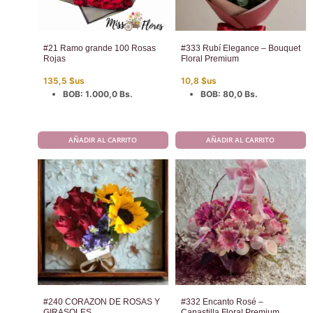
#21 Ramo grande 100 Rosas
#333 Rubí Elegance – Bouquet
Rojas
Floral Premium
135,5
$us
10,8
$us
BOB
:
1.000,0 Bs.
BOB
:
80,0 Bs.
AÑADIR AL CARRITO
AÑADIR AL CARRITO
#240 CORAZON DE ROSAS Y
#332 Encanto Rosé –
GIRASOLES
Canastilla Floral Premium