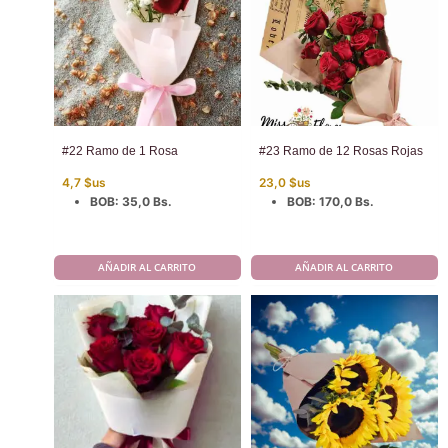
#22 Ramo de 1 Rosa
#23 Ramo de 12 Rosas Rojas
4,7
$us
23,0
$us
BOB
:
35,0 Bs.
BOB
:
170,0 Bs.
AÑADIR AL CARRITO
AÑADIR AL CARRITO