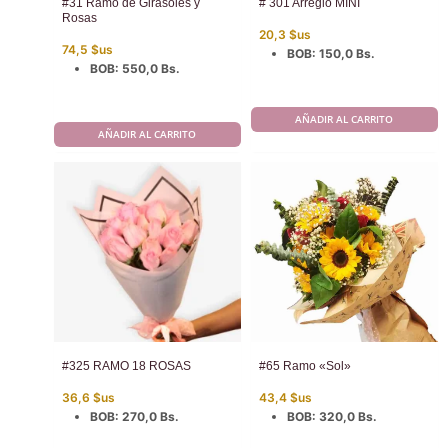
#31 Ramo de Girasoles y
# 301 Arreglo MINI
Rosas
20,3
$us
74,5
$us
BOB
:
150,0 Bs.
BOB
:
550,0 Bs.
AÑADIR AL CARRITO
AÑADIR AL CARRITO
#325 RAMO 18 ROSAS
#65 Ramo «Sol»
36,6
$us
43,4
$us
BOB
:
270,0 Bs.
BOB
:
320,0 Bs.