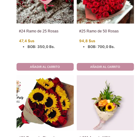
#24 Ramo de 25 Rosas
#25 Ramo de 50 Rosas
47,4
$us
94,8
$us
BOB
:
350,0 Bs.
BOB
:
700,0 Bs.
AÑADIR AL CARRITO
AÑADIR AL CARRITO