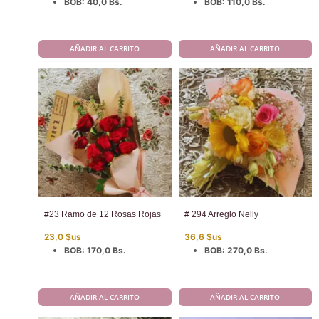
BOB
:
40,0 Bs.
BOB
:
110,0 Bs.
AÑADIR AL CARRITO
AÑADIR AL CARRITO
#23 Ramo de 12 Rosas Rojas
# 294 Arreglo Nelly
23,0
$us
36,6
$us
BOB
:
170,0 Bs.
BOB
:
270,0 Bs.
AÑADIR AL CARRITO
AÑADIR AL CARRITO