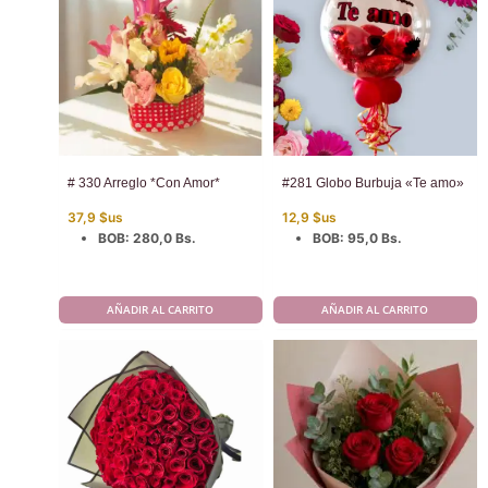
# 330 Arreglo *Con Amor*
#281 Globo Burbuja «Te amo»
37,9
$us
12,9
$us
BOB
:
280,0 Bs.
BOB
:
95,0 Bs.
AÑADIR AL CARRITO
AÑADIR AL CARRITO