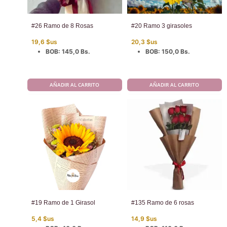
#26 Ramo de 8 Rosas
#20 Ramo 3 girasoles
19,6
$us
20,3
$us
BOB
:
145,0 Bs.
BOB
:
150,0 Bs.
AÑADIR AL CARRITO
AÑADIR AL CARRITO
#19 Ramo de 1 Girasol
#135 Ramo de 6 rosas
5,4
$us
14,9
$us