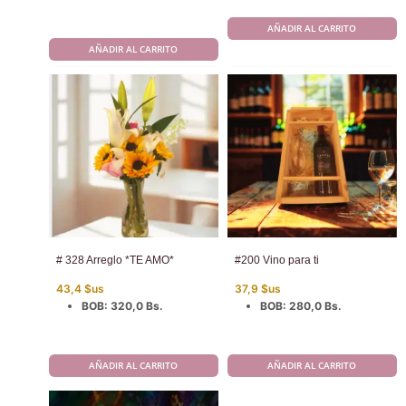
era:
es:
10,2 $us.
6,8 $us.
AÑADIR AL CARRITO
AÑADIR AL CARRITO
# 328 Arreglo *TE AMO*
#200 Vino para ti
43,4
$us
37,9
$us
BOB
:
320,0 Bs.
BOB
:
280,0 Bs.
AÑADIR AL CARRITO
AÑADIR AL CARRITO