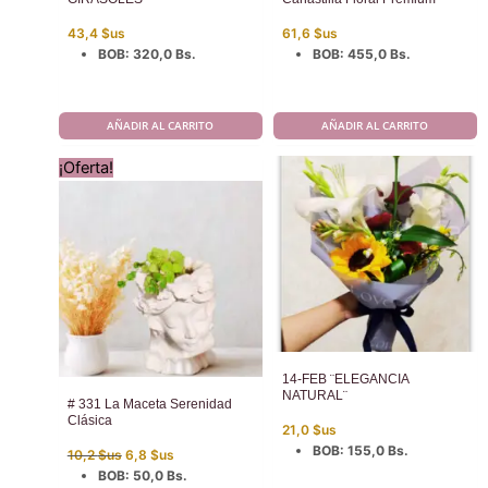
43,4
$us
61,6
$us
BOB
:
320,0 Bs.
BOB
:
455,0 Bs.
AÑADIR AL CARRITO
AÑADIR AL CARRITO
¡Oferta!
14-FEB ¨ELEGANCIA
NATURAL¨
# 331 La Maceta Serenidad
Clásica
21,0
$us
El
El
BOB
:
155,0 Bs.
10,2
$us
6,8
$us
precio
precio
BOB
:
50,0 Bs.
original
actual