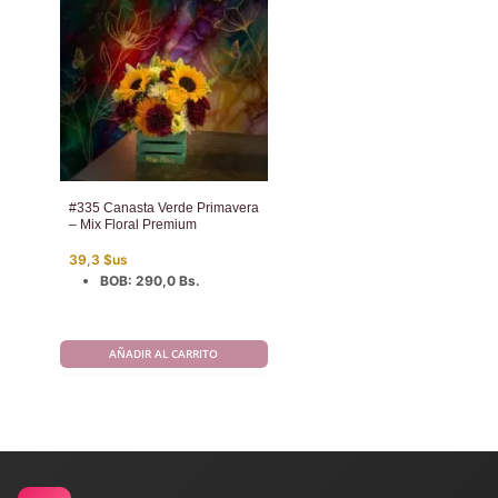
#335 Canasta Verde Primavera
– Mix Floral Premium
39,3
$us
BOB
:
290,0 Bs.
AÑADIR AL CARRITO