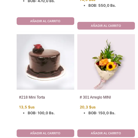
BOB
:
470,0 Bs.
BOB
:
550,0 Bs.
AÑADIR AL CARRITO
AÑADIR AL CARRITO
#218 Mini Torta
# 301 Arreglo MINI
13,5
$us
20,3
$us
BOB
:
100,0 Bs.
BOB
:
150,0 Bs.
AÑADIR AL CARRITO
AÑADIR AL CARRITO