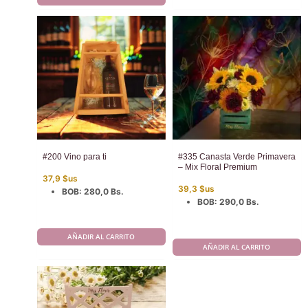
#200 Vino para ti
#335 Canasta Verde Primavera
– Mix Floral Premium
37,9
$us
39,3
$us
BOB
:
280,0 Bs.
BOB
:
290,0 Bs.
AÑADIR AL CARRITO
AÑADIR AL CARRITO