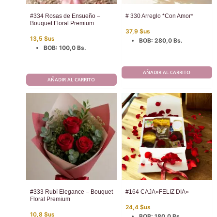
#334 Rosas de Ensueño –
# 330 Arreglo *Con Amor*
Bouquet Floral Premium
37,9
$us
13,5
$us
BOB
:
280,0 Bs.
BOB
:
100,0 Bs.
AÑADIR AL CARRITO
AÑADIR AL CARRITO
#333 Rubí Elegance – Bouquet
#164 CAJA»FELIZ DIA»
Floral Premium
24,4
$us
10,8
$us
BOB
:
180,0 Bs.