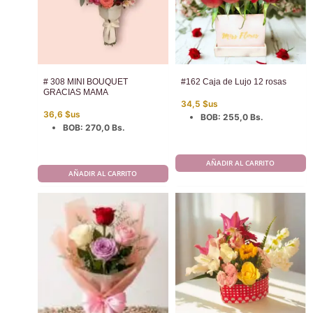
# 308 MINI BOUQUET
#162 Caja de Lujo 12 rosas
GRACIAS MAMA
34,5
$us
36,6
$us
BOB
:
255,0 Bs.
BOB
:
270,0 Bs.
AÑADIR AL CARRITO
AÑADIR AL CARRITO