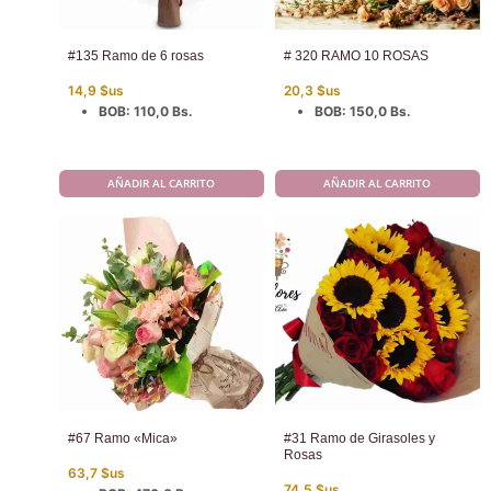
#135 Ramo de 6 rosas
# 320 RAMO 10 ROSAS
14,9
$us
20,3
$us
BOB
:
110,0 Bs.
BOB
:
150,0 Bs.
AÑADIR AL CARRITO
AÑADIR AL CARRITO
#67 Ramo «Mica»
#31 Ramo de Girasoles y
Rosas
63,7
$us
74,5
$us