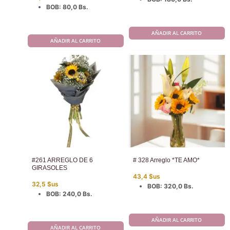
BOB
:
80,0 Bs.
AÑADIR AL CARRITO
AÑADIR AL CARRITO
#261 ARREGLO DE 6
# 328 Arreglo *TE AMO*
GIRASOLES
43,4
$us
32,5
$us
BOB
:
320,0 Bs.
BOB
:
240,0 Bs.
AÑADIR AL CARRITO
AÑADIR AL CARRITO