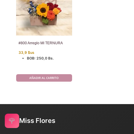
#800 Arreglo MI TERNURA
33,9
$us
BOB
:
250,0 Bs.
AÑADIR AL CARRITO
🌹
Miss Flores