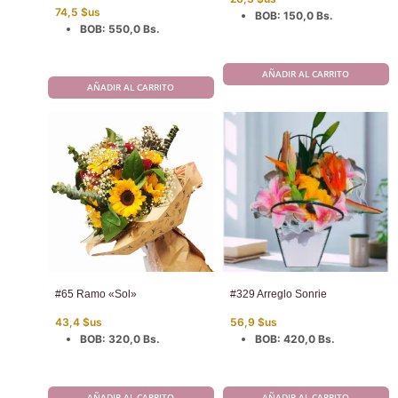
74,5
$us
BOB
:
150,0 Bs.
BOB
:
550,0 Bs.
AÑADIR AL CARRITO
AÑADIR AL CARRITO
#65 Ramo «Sol»
#329 Arreglo Sonrie
43,4
$us
56,9
$us
BOB
:
320,0 Bs.
BOB
:
420,0 Bs.
AÑADIR AL CARRITO
AÑADIR AL CARRITO