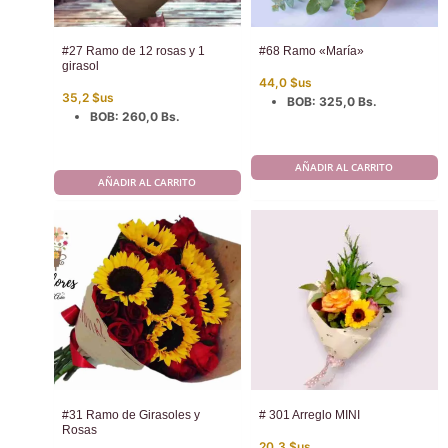
#27 Ramo de 12 rosas y 1
#68 Ramo «María»
girasol
44,0
$us
35,2
$us
BOB
:
325,0 Bs.
BOB
:
260,0 Bs.
AÑADIR AL CARRITO
AÑADIR AL CARRITO
#31 Ramo de Girasoles y
# 301 Arreglo MINI
Rosas
20,3
$us