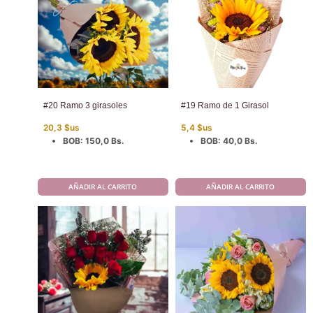
#20 Ramo 3 girasoles
#19 Ramo de 1 Girasol
20,3
$us
5,4
$us
BOB
:
150,0 Bs.
BOB
:
40,0 Bs.
AÑADIR AL CARRITO
AÑADIR AL CARRITO