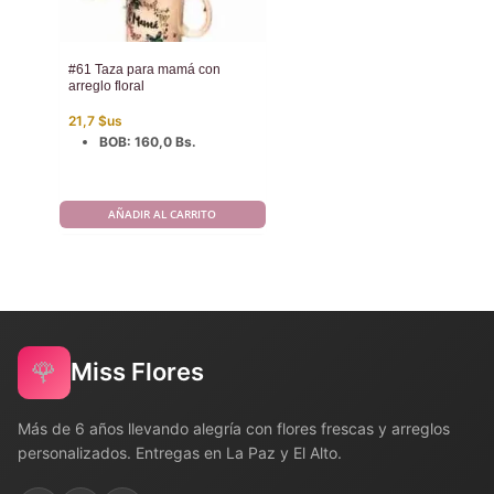
#61 Taza para mamá con
arreglo floral
21,7
$us
BOB
:
160,0 Bs.
AÑADIR AL CARRITO
🌹
Miss Flores
Más de 6 años llevando alegría con flores frescas y arreglos
personalizados. Entregas en La Paz y El Alto.