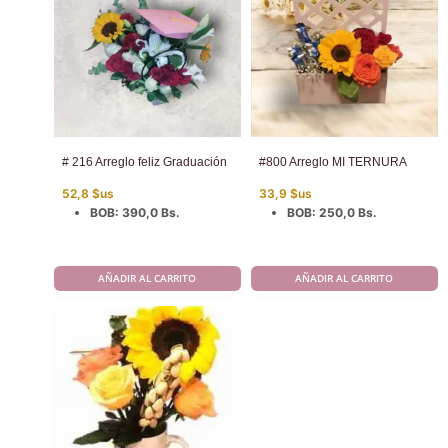
# 216 Arreglo feliz Graduación
#800 Arreglo MI TERNURA
52,8
$us
33,9
$us
BOB
:
390,0 Bs.
BOB
:
250,0 Bs.
AÑADIR AL CARRITO
AÑADIR AL CARRITO