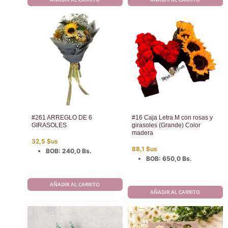
#261 ARREGLO DE 6
#16 Caja Letra M con rosas y
GIRASOLES
girasoles (Grande) Color
madera
32,5
$us
88,1
$us
BOB
:
240,0 Bs.
BOB
:
650,0 Bs.
AÑADIR AL CARRITO
AÑADIR AL CARRITO