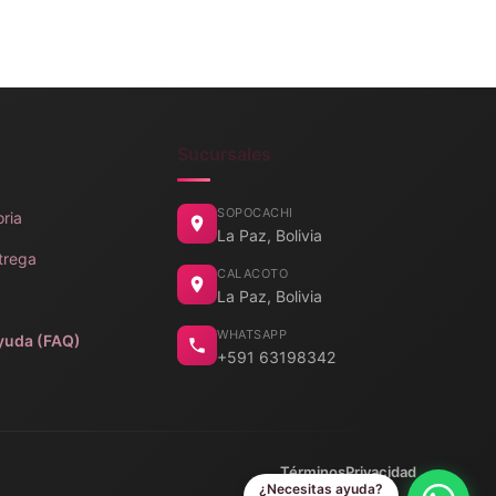
Sucursales
SOPOCACHI
oria
La Paz, Bolivia
trega
CALACOTO
La Paz, Bolivia
WHATSAPP
yuda (FAQ)
+591 63198342
Términos
Privacidad
¿Necesitas ayuda?