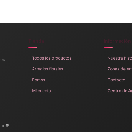
Tienda
Información
Todos los productos
Nuestra hist
los
Arreglos florales
Zonas de en
Ramos
Contacto
Mi cuenta
Centro de A
lto 💖