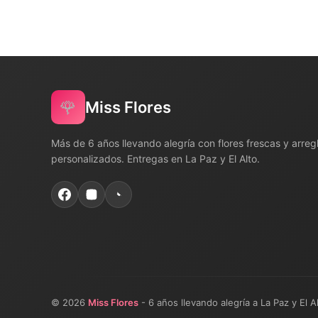
🌹
Miss Flores
Más de 6 años llevando alegría con flores frescas y arreg
personalizados. Entregas en La Paz y El Alto.
© 2026
Miss Flores
- 6 años llevando alegría a La Paz y El A