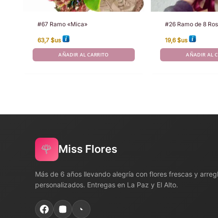
#67 Ramo «Mica»
#26 Ramo de 8 Ro
63,7
$us
19,6
$us
AÑADIR AL CARRITO
AÑADIR AL 
🌹
Miss Flores
Más de 6 años llevando alegría con flores frescas y arreg
personalizados. Entregas en La Paz y El Alto.