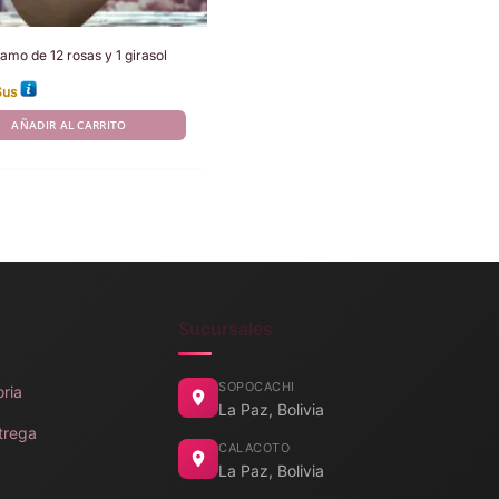
amo de 12 rosas y 1 girasol
$us
AÑADIR AL CARRITO
Sucursales
SOPOCACHI
oria
La Paz, Bolivia
trega
CALACOTO
La Paz, Bolivia