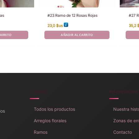
sas
#23 Ramo de 12 Rosas Rojas
#27 R
23,0
$us
35,2
CARRITO
AÑADIR AL CARRITO
Tienda
Información
Todos los productos
Nuestra hist
los
Arreglos florales
Zonas de en
Ramos
Contacto