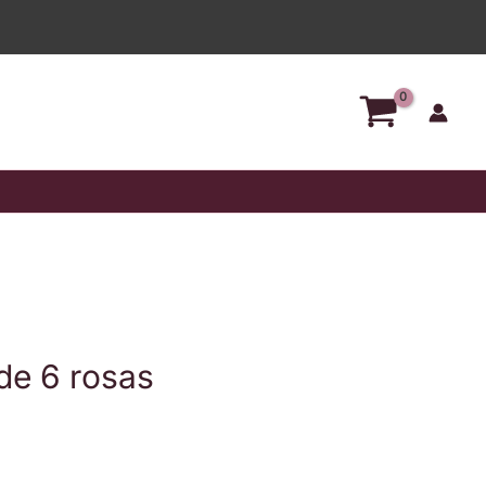
d
de 6 rosas