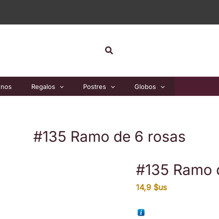
de
6
rosas
cantida
Buscar
unos
Regalos
Postres
Globos
#135 Ramo de 6 rosas
#135 Ramo 
14,9
$us