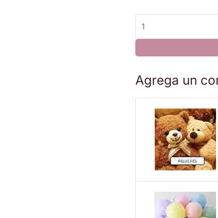
#135
Ramo
de
6
rosas
Agrega un co
cantidad