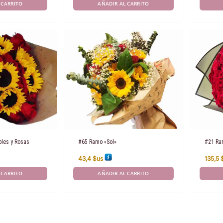
 CARRITO
AÑADIR AL CARRITO
oles y Rosas
#65 Ramo «Sol»
#21 Ra
43,4
$us
135,5
 CARRITO
AÑADIR AL CARRITO