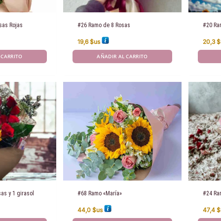
sas Rojas
#26 Ramo de 8 Rosas
#20 Ra
19,6
$us
20,3
$
 CARRITO
AÑADIR AL CARRITO
as y 1 girasol
#68 Ramo «María»
#24 Ra
44,0
$us
47,4
$