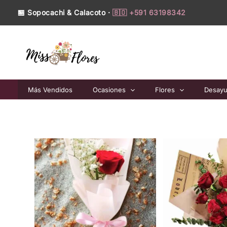
Ir
🏪 Sopocachi & Calacoto ·
🇧🇴 +591 63198342
al
contenido
Más Vendidos
Ocasiones
Flores
Desay