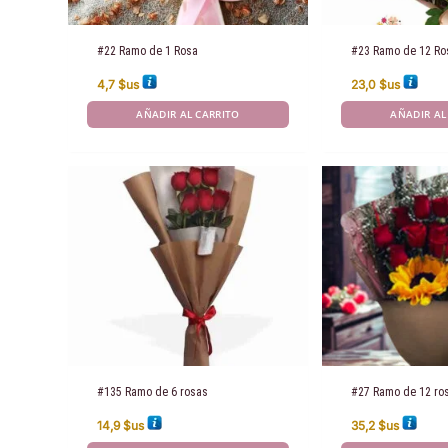
#22 Ramo de 1 Rosa
#23 Ramo de 12 Ro
4,7
$us
23,0
$us
AÑADIR AL CARRITO
AÑADIR AL
#135 Ramo de 6 rosas
#27 Ramo de 12 ros
14,9
$us
35,2
$us