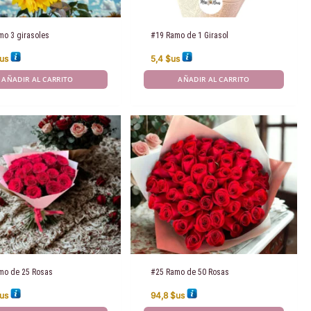
mo 3 girasoles
#19 Ramo de 1 Girasol
us
5,4
$us
AÑADIR AL CARRITO
AÑADIR AL CARRITO
mo de 25 Rosas
#25 Ramo de 50 Rosas
us
94,8
$us