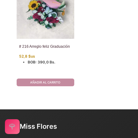
# 216 Arreglo feliz Graduación
52,8
$us
BOB
:
390,0 Bs.
AÑADIR AL CARRITO
🌹
Miss Flores