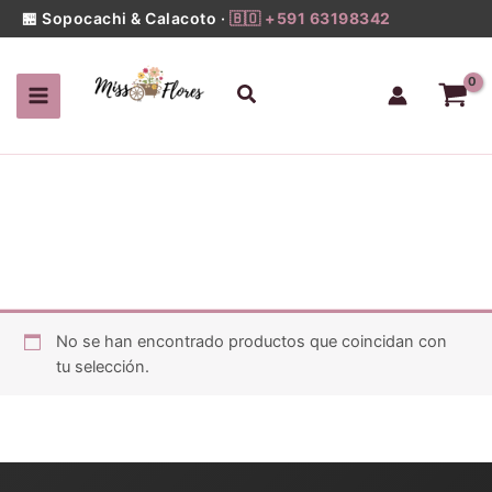
Ir
🏪 Sopocachi & Calacoto ·
🇧🇴 +591 63198342
al
contenido
Buscar
No se han encontrado productos que coincidan con
tu selección.