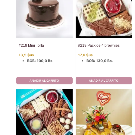
#218 Mini Torta
#219 Pack de 4 brownies
13,5
$us
17,6
$us
BOB
:
100,0 Bs.
BOB
:
130,0 Bs.
AÑADIR AL CARRITO
AÑADIR AL CARRITO