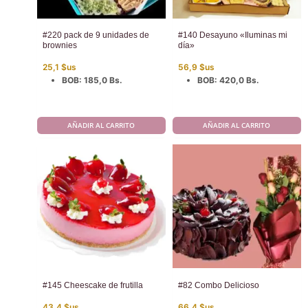
#220 pack de 9 unidades de
#140 Desayuno «Iluminas mi
brownies
día»
25,1
$us
56,9
$us
BOB
:
185,0 Bs.
BOB
:
420,0 Bs.
AÑADIR AL CARRITO
AÑADIR AL CARRITO
#145 Cheescake de frutilla
#82 Combo Delicioso
43,4
$us
66,4
$us