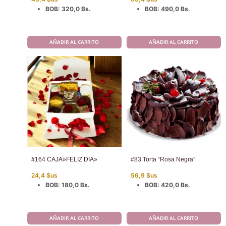
BOB
:
320,0 Bs.
BOB
:
490,0 Bs.
AÑADIR AL CARRITO
AÑADIR AL CARRITO
#164 CAJA»FELIZ DIA»
#83 Torta “Rosa Negra”
24,4
$us
56,9
$us
BOB
:
180,0 Bs.
BOB
:
420,0 Bs.
AÑADIR AL CARRITO
AÑADIR AL CARRITO