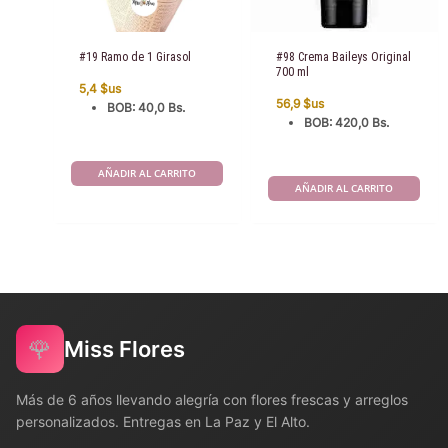
#19 Ramo de 1 Girasol
#98 Crema Baileys Original
700 ml
5,4
$us
56,9
$us
BOB
:
40,0 Bs.
BOB
:
420,0 Bs.
AÑADIR AL CARRITO
AÑADIR AL CARRITO
🌹
Miss Flores
Más de 6 años llevando alegría con flores frescas y arreglos
personalizados. Entregas en La Paz y El Alto.