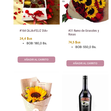
#164 CAJA»FELIZ DIA»
#31 Ramo de Girasoles y
Rosas
24,4
$us
74,5
$us
BOB
:
180,0 Bs.
BOB
:
550,0 Bs.
AÑADIR AL CARRITO
AÑADIR AL CARRITO