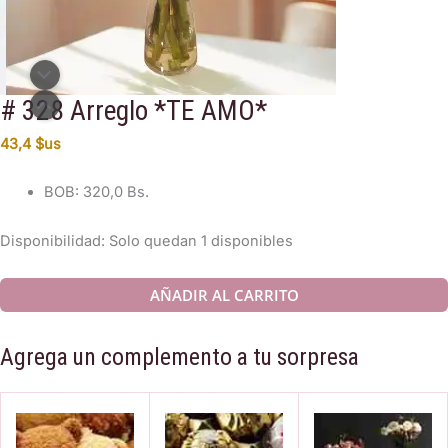
# 328 Arreglo *TE AMO*
43,4
$us
BOB
:
320,0 Bs.
Disponibilidad:
Solo quedan 1 disponibles
#
AÑADIR AL CARRITO
328
Arreglo
Agrega un complemento a tu sorpresa
*TE
AMO*
cantidad