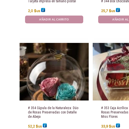
Tarjeta impresa en tamaño postal
# 344 Box Chocolat
2,0
$us
25,7
$us
AÑADIR AL CARRITO
AÑADIR AL
# 354 Cúpula de la Naturaleza: Dúo
# 353 Caja Acrílic
de Rosas Preservadas con Detalle
Rosas Preservadas
de Abeja
Miss Flores
52,2
$us
33,9
$us