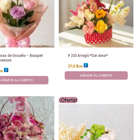
osas de Ensueño – Bouquet
# 330 Arreglo *Con Amor*
 Premium
37,9
$us
us
AÑADIR AL CARRITO
AÑADIR AL CARRITO
¡Oferta!