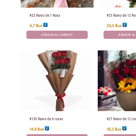
#22 Ramo de 1 Rosa
#23 Ramo de 12 Ro
4,7
$us
23,0
$us
AÑADIR AL CARRITO
AÑADIR AL
#135 Ramo de 6 rosas
#27 Ramo de 12 ros
14,9
$us
35,2
$us