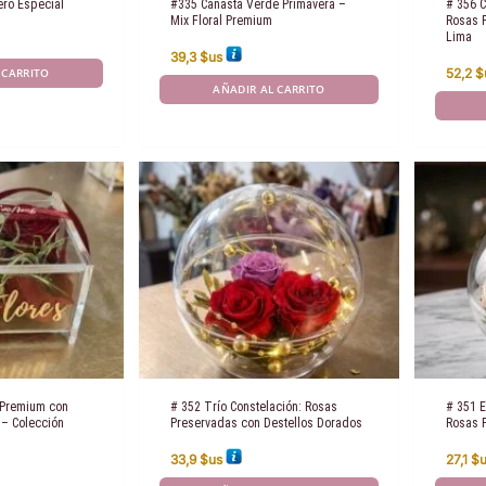
ero Especial
#335 Canasta Verde Primavera –
# 356 C
Mix Floral Premium
Rosas 
Lima
39,3
$us
 CARRITO
52,2
$
AÑADIR AL CARRITO
a Premium con
# 352 ​Trío Constelación: Rosas
# 351 E
 – Colección
Preservadas con Destellos Dorados
Rosas 
33,9
$us
27,1
$