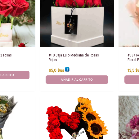
12 rosas
#10 Caja Lujo Mediana de Rosas
#334 R
Rojas
Floral
65,0
$us
13,5
$
 CARRITO
AÑADIR AL CARRITO