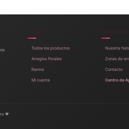
Tienda
Información
Todos los productos
Nuestra hist
los
Arreglos florales
Zonas de en
Ramos
Contacto
Mi cuenta
Centro de A
lto 💖