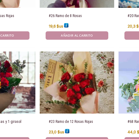
sas Rojas
#26 Ramo de 8 Rosas
#20 Ra
19,6
$us
20,3
$
 CARRITO
AÑADIR AL CARRITO
as y 1 girasol
#23 Ramo de 12 Rosas Rojas
#68 Ra
23,0
$us
44,0