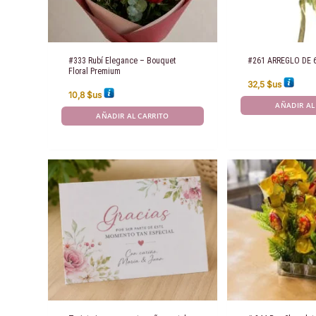
#333 Rubí Elegance – Bouquet
#261 ARREGLO DE 
Floral Premium
32,5
$us
10,8
$us
AÑADIR AL
AÑADIR AL CARRITO