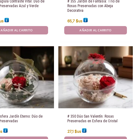
úpula Contraste Vital: Dúo de
# 355 Jardín de Fantasía: Trío de
Preservadas Azul y Verde
Rosas Preservadas con Abeja
Decorativa
us
65,7
$us
AÑADIR AL CARRITO
AÑADIR AL CARRITO
sfera Jardín Eterno: Dúo de
# 350 Dúo San Valentín: Rosas
Preservadas
Preservadas en Esfera de Cristal
us
27,1
$us