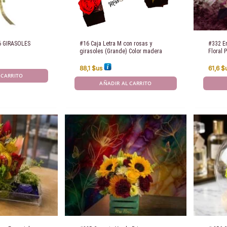
6 GIRASOLES
#16 Caja Letra M con rosas y
#332 En
girasoles (Grande) Color madera
Floral
88,1
$us
61,6
$
 CARRITO
AÑADIR AL CARRITO