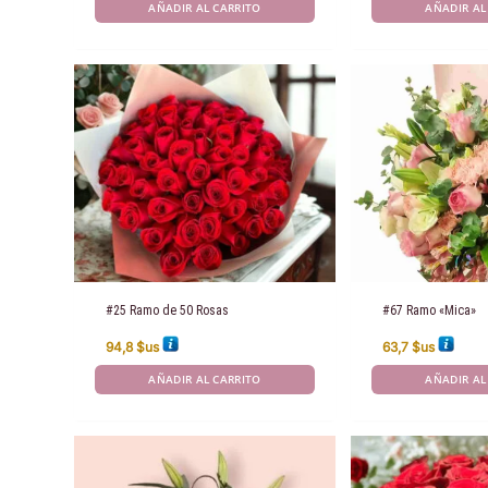
AÑADIR AL CARRITO
AÑADIR AL
#25 Ramo de 50 Rosas
#67 Ramo «Mica»
94,8
$us
63,7
$us
AÑADIR AL CARRITO
AÑADIR AL