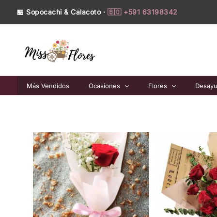
Ir
🏪 Sopocachi & Calacoto ·
🇧🇴 +591 63198342
al
contenido
Más Vendidos
Ocasiones
Flores
Desay