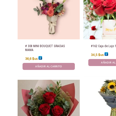
# 308 MINI BOUQUET GRACIAS
#162 Caja de Lujo 
MAMA
34,5
$us
36,6
$us
AÑADIR AL
AÑADIR AL CARRITO