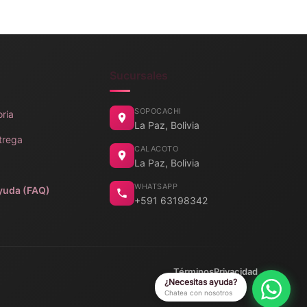
Sucursales
SOPOCACHI
oria
La Paz, Bolivia
trega
CALACOTO
La Paz, Bolivia
WHATSAPP
yuda (FAQ)
+591 63198342
Términos
Privacidad
¿Necesitas ayuda?
Chatea con nosotros