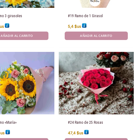
mo 3 girasoles
#19 Ramo de 1 Girasol
us
5,4
$us
AÑADIR AL CARRITO
AÑADIR AL CARRITO
mo «María»
#24 Ramo de 25 Rosas
$us
47,4
$us