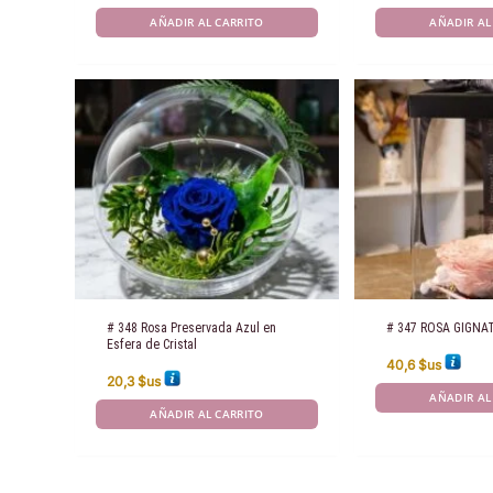
AÑADIR AL CARRITO
AÑADIR AL
# 348 Rosa Preservada Azul en
# 347 ROSA GIGNA
Esfera de Cristal
40,6
$us
20,3
$us
AÑADIR AL
AÑADIR AL CARRITO