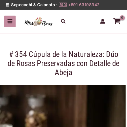
354
Ir
🏪 Sopocachi & Calacoto ·
🇧🇴 +591 63198342
Cúpula
al
de
contenido
Buscar
la
Naturaleza:
Dúo
de
Rosas
# 354 Cúpula de la Naturaleza: Dúo
Preservadas
con
de Rosas Preservadas con Detalle de
Detalle
Abeja
de
Abeja
cantidad