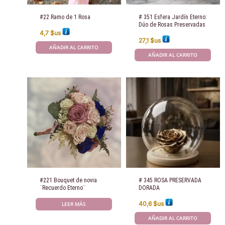
#22 Ramo de 1 Rosa
# 351 Esfera Jardín Eterno:
Dúo de Rosas Preservadas
4,7
$us
27,1
$us
AÑADIR AL CARRITO
AÑADIR AL CARRITO
#221 Bouquet de novia
# 345 ROSA PRESERVADA
¨Recuerdo Eterno¨
DORADA
40,6
$us
LEER MÁS
AÑADIR AL CARRITO