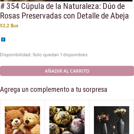
# 354 Cúpula de la Naturaleza: Dúo de
Rosas Preservadas con Detalle de Abeja
52,2
$us
Disponibilidad:
Solo quedan 1 disponibles
#
AÑADIR AL CARRITO
354
Cúpula
Agrega un complemento a tu sorpresa
de
la
Naturaleza:
Dúo
de
Rosas
Preservadas