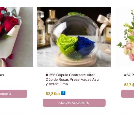
sas
# 356 Cúpula Contraste Vital:
#67 
Dúo de Rosas Preservadas Azul
y Verde Lima
63,7
CARRITO
52,2
$us
AÑADIR AL CARRITO