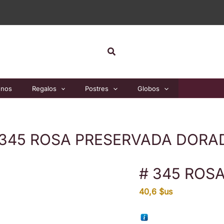
Buscar
unos
Regalos
Postres
Globos
 345 ROSA PRESERVADA DORA
# 345 ROS
40,6
$us