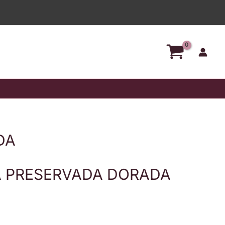
345
ROSA
PRESERVADA
DORADA
cantidad
DA
A PRESERVADA DORADA