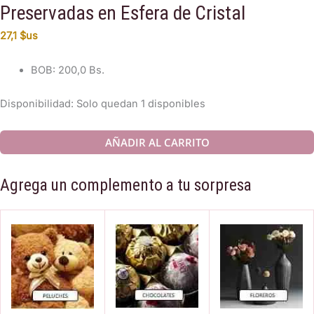
Preservadas en Esfera de Cristal
27,1
$us
BOB
:
200,0 Bs.
Disponibilidad:
Solo quedan 1 disponibles
#
AÑADIR AL CARRITO
350
Dúo
Agrega un complemento a tu sorpresa
San
Valentín:
Rosas
Preservadas
en
Esfera
de
Cristal