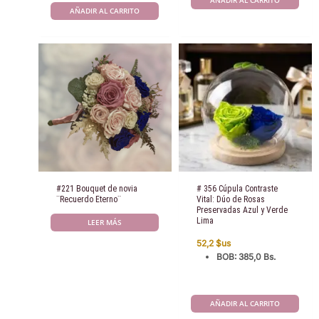
AÑADIR AL CARRITO
AÑADIR AL CARRITO
#221 Bouquet de novia
# 356 Cúpula Contraste
¨Recuerdo Eterno¨
Vital: Dúo de Rosas
Preservadas Azul y Verde
Lima
LEER MÁS
52,2
$us
BOB
:
385,0 Bs.
AÑADIR AL CARRITO