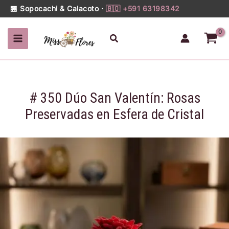
350
Ir
🏪 Sopocachi & Calacoto ·
🇧🇴 +591 63198342
Dúo
al
San
contenido
Buscar
Valentín:
Rosas
Preservadas
en
Esfera
# 350 Dúo San Valentín: Rosas
de
Cristal
Preservadas en Esfera de Cristal
cantidad