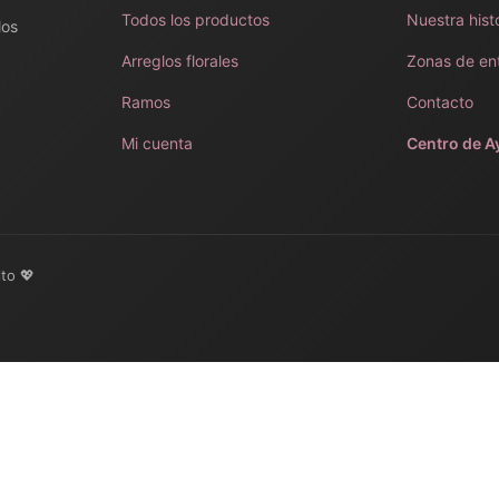
Todos los productos
Nuestra hist
los
Arreglos florales
Zonas de en
Ramos
Contacto
Mi cuenta
Centro de A
lto 💖