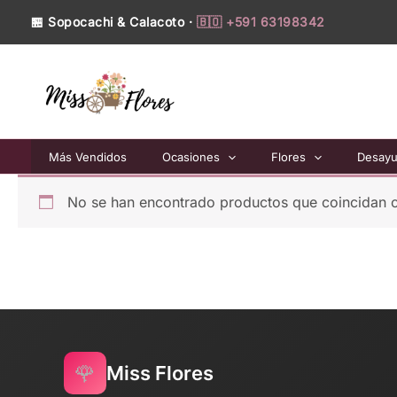
Ir
🏪 Sopocachi & Calacoto ·
🇧🇴 +591 63198342
al
contenido
Más Vendidos
Ocasiones
Flores
Desay
No se han encontrado productos que coincidan c
🌹
Miss Flores