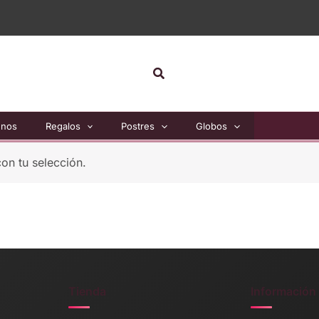
Buscar
unos
Regalos
Postres
Globos
on tu selección.
Tienda
Información