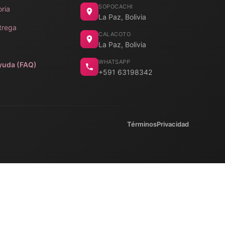
SOPOCACHI
oria
La Paz, Bolivia
trega
CALACOTO
La Paz, Bolivia
WHATSAPP
yuda (FAQ)
+591 63198342
Términos
Privacidad