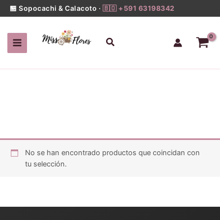
Ir
🏪 Sopocachi & Calacoto ·
🇧🇴 +591 63198342
al
contenido
Buscar
No se han encontrado productos que coincidan con
tu selección.