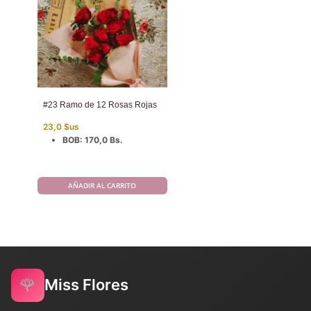
#23 Ramo de 12 Rosas Rojas
23,0
$us
BOB
:
170,0 Bs.
AÑADIR AL CARRITO
🌹
Miss Flores