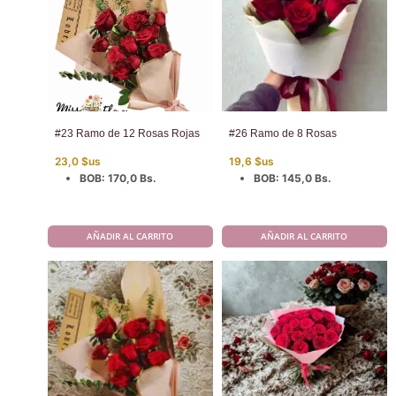
#23 Ramo de 12 Rosas Rojas
#26 Ramo de 8 Rosas
23,0
$us
19,6
$us
BOB
:
170,0 Bs.
BOB
:
145,0 Bs.
AÑADIR AL CARRITO
AÑADIR AL CARRITO