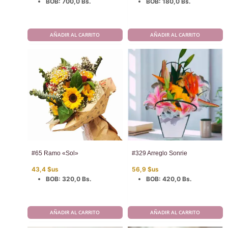
BOB
:
700,0 Bs.
BOB
:
180,0 Bs.
AÑADIR AL CARRITO
AÑADIR AL CARRITO
#65 Ramo «Sol»
#329 Arreglo Sonrie
43,4
$us
56,9
$us
BOB
:
320,0 Bs.
BOB
:
420,0 Bs.
AÑADIR AL CARRITO
AÑADIR AL CARRITO