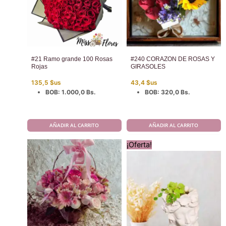
#21 Ramo grande 100 Rosas
#240 CORAZON DE ROSAS Y
Rojas
GIRASOLES
135,5
$us
43,4
$us
BOB
:
1.000,0 Bs.
BOB
:
320,0 Bs.
AÑADIR AL CARRITO
AÑADIR AL CARRITO
¡Oferta!