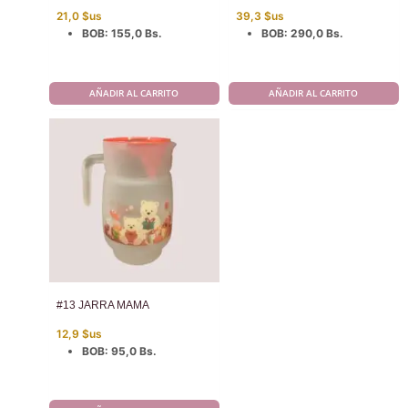
21,0
$us
39,3
$us
BOB
:
155,0 Bs.
BOB
:
290,0 Bs.
AÑADIR AL CARRITO
AÑADIR AL CARRITO
#13 JARRA MAMA
12,9
$us
BOB
:
95,0 Bs.