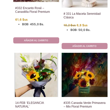
#332 Encanto Rosé –
Canastilla Floral Premium
# 331 La Maceta Serenidad
Clásica
61,6
$us
El
El
BOB
:
455,0 Bs.
10,2
$us
6,8
$us
precio
precio
BOB
:
50,0 Bs.
original
actual
era:
es:
10,2 $us.
6,8 $us.
AÑADIR AL CARRITO
AÑADIR AL CARRITO
14-FEB ¨ELEGANCIA
#335 Canasta Verde Primavera
NATURAL¨
– Mix Floral Premium