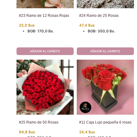
#23 Ramo de 12 Rosas Rojas
#24 Ramo de 25 Rosas
23,0
$us
47,4
$us
BOB
:
170,0 Bs.
BOB
:
350,0 Bs.
AÑADIR AL CARRITO
AÑADIR AL CARRITO
#25 Ramo de 50 Rosas
#11 Caja Lujo pequeña 6 rosas
94,8
$us
24,4
$us