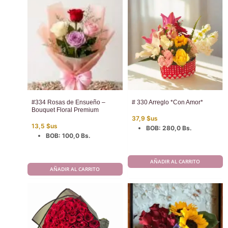
#334 Rosas de Ensueño –
# 330 Arreglo *Con Amor*
Bouquet Floral Premium
37,9
$us
13,5
$us
BOB
:
280,0 Bs.
BOB
:
100,0 Bs.
AÑADIR AL CARRITO
AÑADIR AL CARRITO