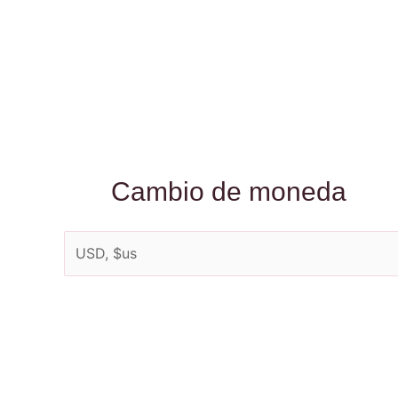
Cambio de moneda