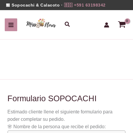
Ir
🏪 Sopocachi & Calacoto ·
🇧🇴 +591 63198342
al
contenido
Buscar
Formulario SOPOCACHI
Estimado cliente llene el siguiente formulario para
poder completar su pedido.
🌸 Nombre de la persona que recibe el pedido: