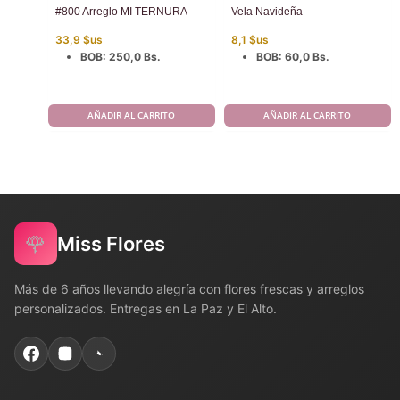
#800 Arreglo MI TERNURA
Vela Navideña
33,9
$us
8,1
$us
BOB
:
250,0 Bs.
BOB
:
60,0 Bs.
AÑADIR AL CARRITO
AÑADIR AL CARRITO
🌹
Miss Flores
Más de 6 años llevando alegría con flores frescas y arreglos
personalizados. Entregas en La Paz y El Alto.