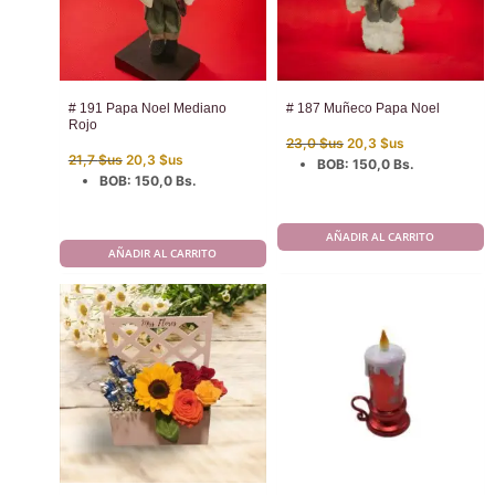
# 191 Papa Noel Mediano
# 187 Muñeco Papa Noel
Rojo
El
El
23,0
$us
20,3
$us
El
El
precio
precio
21,7
$us
20,3
$us
BOB
:
150,0 Bs.
precio
precio
original
actual
BOB
:
150,0 Bs.
original
actual
era:
es:
era:
es:
23,0 $us.
20,3 $us.
21,7 $us.
20,3 $us.
AÑADIR AL CARRITO
AÑADIR AL CARRITO