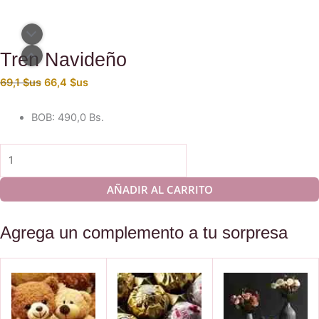
Tren Navideño
El
El
69,1
$us
66,4
$us
precio
precio
original
actual
BOB
:
490,0 Bs.
era:
es:
69,1 $us.
66,4 $us.
Tren
Navideño
cantidad
AÑADIR AL CARRITO
Agrega un complemento a tu sorpresa