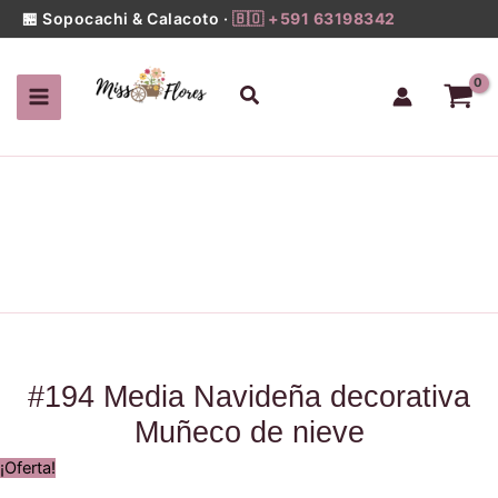
Media
Ir
🏪 Sopocachi & Calacoto ·
🇧🇴 +591 63198342
Navideña
al
decorativa
contenido
Muñeco
Buscar
de
nieve
cantidad
#194 Media Navideña decorativa
Muñeco de nieve
¡Oferta!