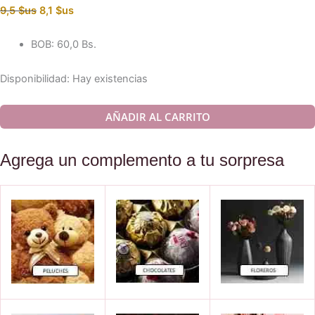
El
El
9,5
$us
8,1
$us
precio
precio
original
actual
BOB
:
60,0 Bs.
era:
es:
9,5 $us.
8,1 $us.
Disponibilidad:
Hay existencias
#194
AÑADIR AL CARRITO
Media
Navideña
Agrega un complemento a tu sorpresa
decorativa
Muñeco
de
nieve
cantidad