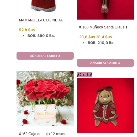
MAMANUELA COCINERA
# 188 Muñeco Santa Claus 1
52,8
$us
El
El
BOB
:
390,0 Bs.
29,8
$us
28,4
$us
precio
precio
BOB
:
210,0 Bs.
original
actual
era:
es:
29,8 $us.
28,4 $us.
AÑADIR AL CARRITO
AÑADIR AL CARRITO
¡Oferta!
#162 Caja de Lujo 12 rosas