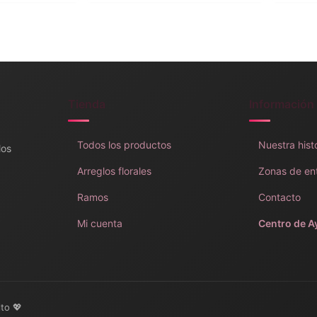
Tienda
Información
Todos los productos
Nuestra hist
los
Arreglos florales
Zonas de en
Ramos
Contacto
Mi cuenta
Centro de A
lto 💖