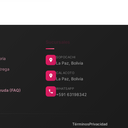
Sucursales
SOPOCACHI
oria
La Paz, Bolivia
trega
CALACOTO
La Paz, Bolivia
WHATSAPP
yuda (FAQ)
+591 63198342
Términos
Privacidad