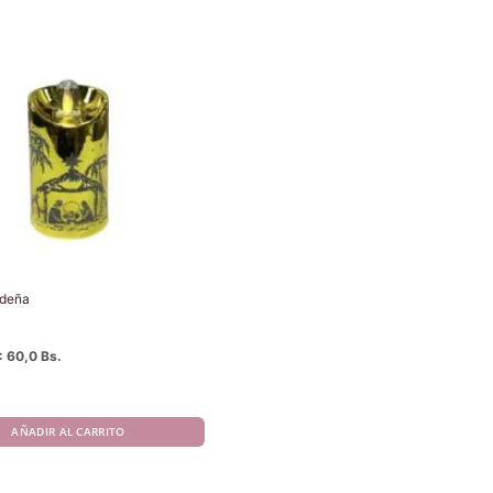
ideña
:
60,0 Bs.
AÑADIR AL CARRITO