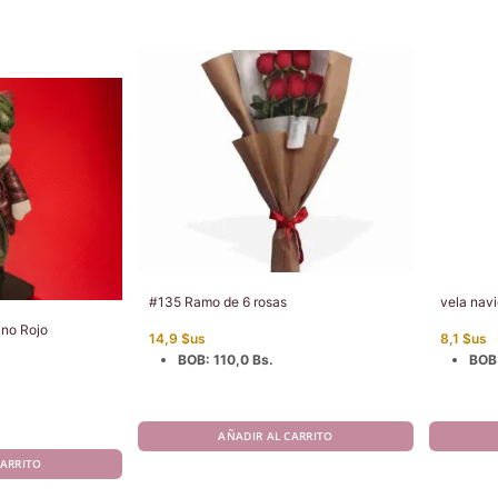
#135 Ramo de 6 rosas
vela nav
ano Rojo
14,9
$us
8,1
$us
BOB
:
110,0 Bs.
BOB
io
al
3 $us.
AÑADIR AL CARRITO
CARRITO