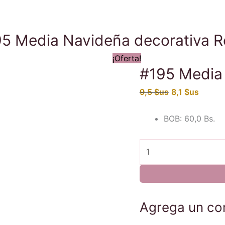
5 Media Navideña decorativa 
¡Oferta!
#195 Media
El
El
9,5
$us
8,1
$us
precio
precio
original
actual
BOB
:
60,0 Bs.
era:
es:
9,5 $us.
8,1 $us
#195
Media
Navideña
decorativa
Reno
Agrega un co
cantidad