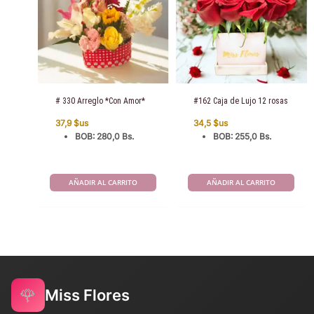
# 330 Arreglo *Con Amor*
#162 Caja de Lujo 12 rosas
37,9
$us
34,5
$us
BOB
:
280,0 Bs.
BOB
:
255,0 Bs.
AÑADIR AL CARRITO
AÑADIR AL CARRITO
🌹
Miss Flores