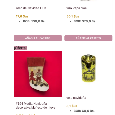
Arco de Navidad LED
faro Papá Noel
17,6
$us
50,1
$us
BOB
:
130,0 Bs.
BOB
:
370,0 Bs.
AÑADIR AL CARRITO
AÑADIR AL CARRITO
¡Oferta!
vela navideña
#194 Media Navideña
8,1
$us
decorativa Muñeco de nieve
BOB
:
60,0 Bs.
El
El