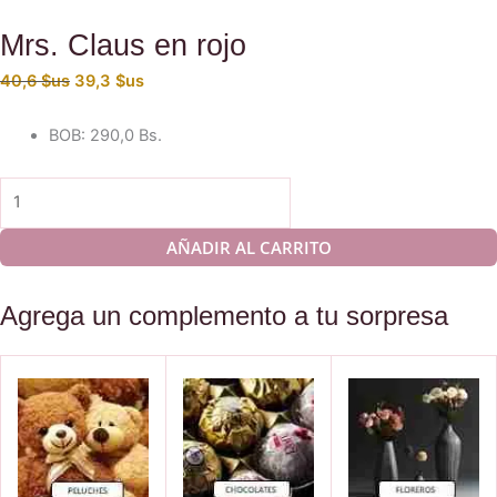
Mrs. Claus en rojo
El
El
40,6
$us
39,3
$us
precio
precio
original
actual
BOB
:
290,0 Bs.
era:
es:
40,6 $us.
39,3 $us.
Mrs.
Claus
en
AÑADIR AL CARRITO
rojo
cantidad
Agrega un complemento a tu sorpresa