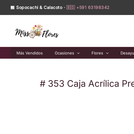
Ir
🏪 Sopocachi & Calacoto ·
🇧🇴 +591 63198342
al
contenido
Más Vendidos
Ocasiones
Flores
Desay
# 353 Caja Acrílica P