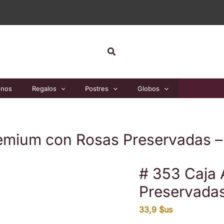
Acrílica
Premiu
con
Rosas
Buscar
Preserv
–
Colecci
Miss
unos
Regalos
Postres
Globos
Flores
cantida
remium con Rosas Preservadas –
# 353 Caja 
Preservadas
33,9
$us