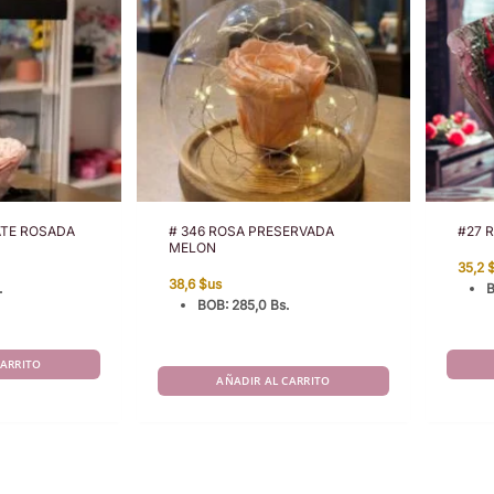
ATE ROSADA
# 346 ROSA PRESERVADA
#27 R
MELON
35,2
38,6
$us
.
BOB
:
285,0 Bs.
CARRITO
AÑADIR AL CARRITO