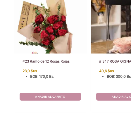
#23 Ramo de 12 Rosas Rojas
# 347 ROSA GIGN
23,0
$us
40,6
$us
BOB
:
170,0 Bs.
BOB
:
300,0 Bs
AÑADIR AL CARRITO
AÑADIR AL 