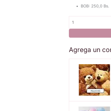
BOB
:
250,0 Bs.
#
353
Caja
Acrílica
Premium
Agrega un co
con
Rosas
Preservadas
–
Colección
Miss
Flores
cantidad