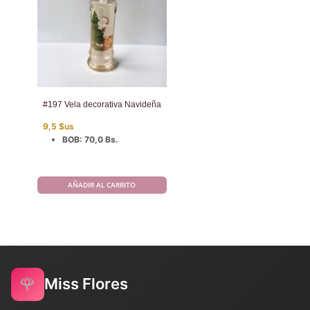
#197 Vela decorativa Navideña
9,5
$us
BOB
:
70,0 Bs.
AÑADIR AL CARRITO
🌹
Miss Flores