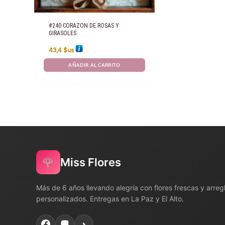
#240 CORAZON DE ROSAS Y
GIRASOLES
43,4
$us
AÑADIR AL CARRITO
🌹
Miss Flores
Más de 6 años llevando alegría con flores frescas y arreg
personalizados. Entregas en La Paz y El Alto.