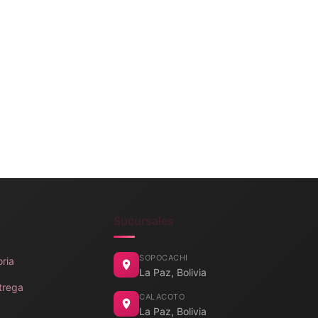
Sucursales
SOPOCACHI
oria
La Paz, Bolivia
trega
CALACOTO
La Paz, Bolivia