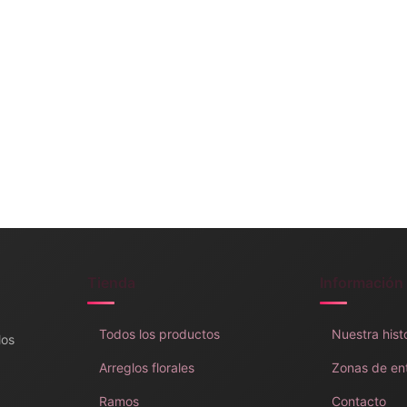
Tienda
Información
Todos los productos
Nuestra hist
los
Arreglos florales
Zonas de en
Ramos
Contacto