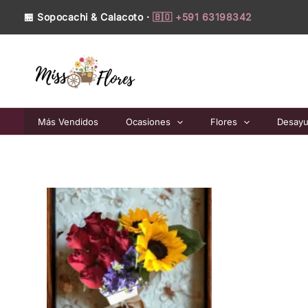
Ir
🏪 Sopocachi & Calacoto ·
🇧🇴 +591 63198342
al
contenido
Más Vendidos
Ocasiones
Flores
Desay