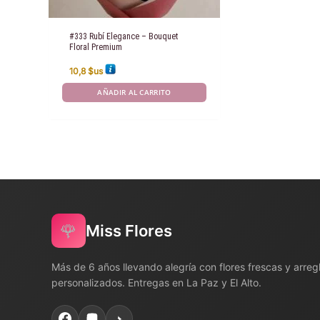
#333 Rubí Elegance – Bouquet
Floral Premium
10,8
$us
AÑADIR AL CARRITO
🌹
Miss Flores
Más de 6 años llevando alegría con flores frescas y arreg
personalizados. Entregas en La Paz y El Alto.