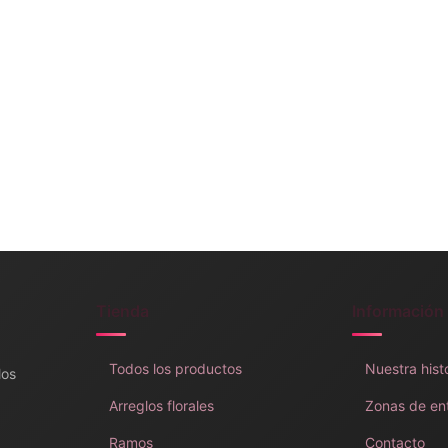
Tienda
Información
Todos los productos
Nuestra hist
los
Arreglos florales
Zonas de en
Ramos
Contacto