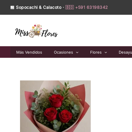
Ir
🏪 Sopocachi & Calacoto ·
🇧🇴 +591 63198342
al
contenido
Más Vendidos
Ocasiones
Flores
Desay