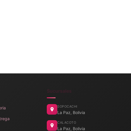
Sucursales
SOPOCACHI
oria
La Paz, Bolivia
trega
CALACOTO
La Paz, Bolivia