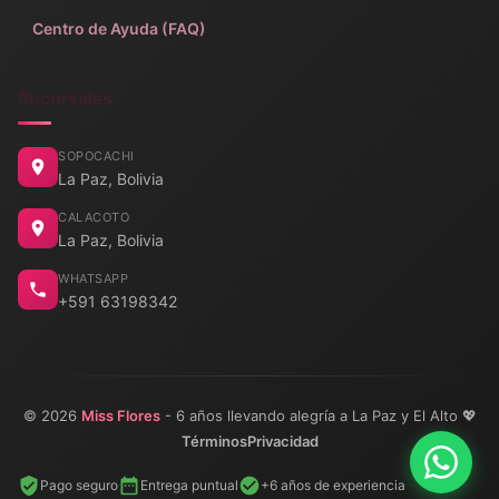
Centro de Ayuda (FAQ)
Sucursales
SOPOCACHI
La Paz, Bolivia
CALACOTO
La Paz, Bolivia
WHATSAPP
+591 63198342
© 2026
Miss Flores
- 6 años llevando alegría a La Paz y El Alto 💖
Términos
Privacidad
Pago seguro
Entrega puntual
+6 años de experiencia