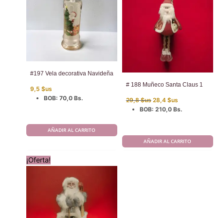
#197 Vela decorativa Navideña
# 188 Muñeco Santa Claus 1
9,5
$us
El
El
BOB
:
70,0 Bs.
29,8
$us
28,4
$us
precio
precio
BOB
:
210,0 Bs.
original
actual
era:
es:
29,8 $us.
28,4 $us.
AÑADIR AL CARRITO
AÑADIR AL CARRITO
¡Oferta!