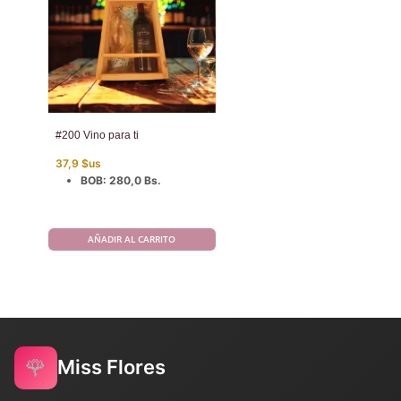
#200 Vino para ti
37,9
$us
BOB
:
280,0 Bs.
AÑADIR AL CARRITO
🌹
Miss Flores