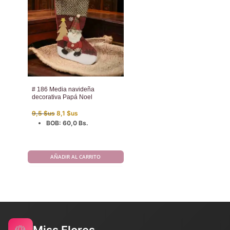
# 186 Media navideña
decorativa Papá Noel
El
El
9,5
$us
8,1
$us
precio
precio
BOB
:
60,0 Bs.
original
actual
era:
es:
9,5 $us.
8,1 $us.
AÑADIR AL CARRITO