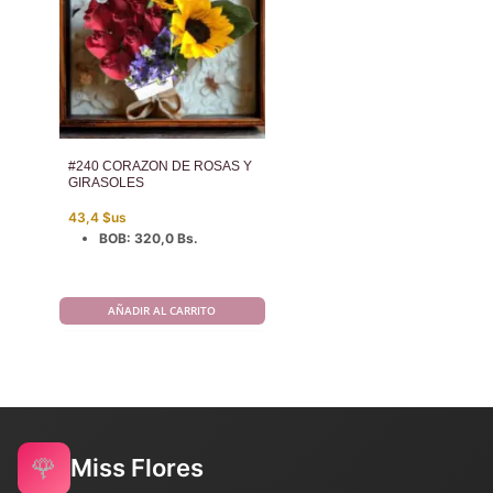
#240 CORAZON DE ROSAS Y
GIRASOLES
43,4
$us
BOB
:
320,0 Bs.
AÑADIR AL CARRITO
🌹
Miss Flores