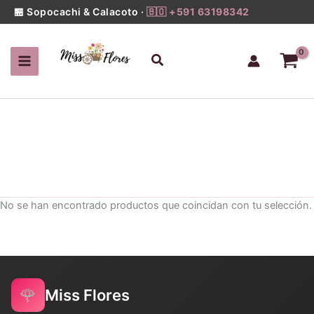
Ir
🏪 Sopocachi & Calacoto ·
🇧🇴 +591 63198342
al
contenido
Buscar
No se han encontrado productos que coincidan con tu selección.
🌹
Miss Flores