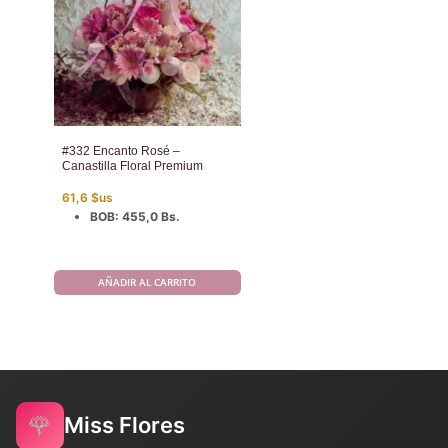
#332 Encanto Rosé –
Canastilla Floral Premium
61,6
$us
BOB
:
455,0 Bs.
AÑADIR AL CARRITO
🌹
Miss Flores