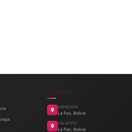
Sucursales
SOPOCACHI
oria
La Paz, Bolivia
trega
CALACOTO
La Paz, Bolivia