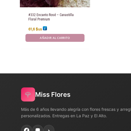
#332 Encanto Rosé – Canastilla
Floral Premium
61,6
$us
AÑADIR AL CARRITO
🌹
Miss Flores
Más de 6 años llevando alegría con flores frescas y arreg
personalizados. Entregas en La Paz y El Alto.