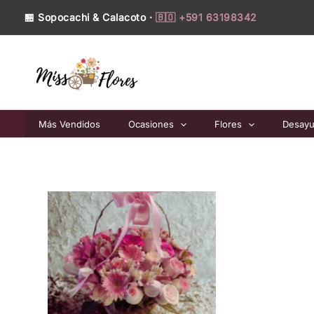
Ir
🏪 Sopocachi & Calacoto ·
🇧🇴 +591 63198342
al
contenido
Más Vendidos
Ocasiones
Flores
Desay