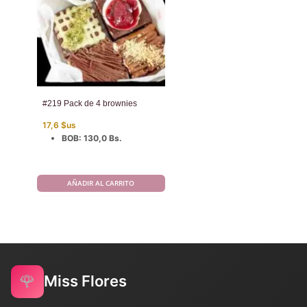
#219 Pack de 4 brownies
17,6
$us
BOB
:
130,0 Bs.
AÑADIR AL CARRITO
🌹
Miss Flores