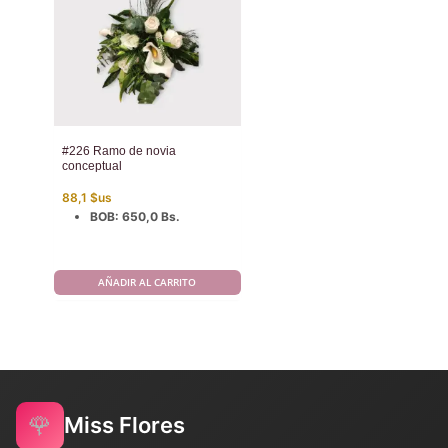
#226 Ramo de novia
conceptual
88,1
$us
BOB
:
650,0 Bs.
AÑADIR AL CARRITO
🌹
Miss Flores