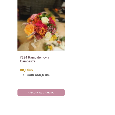
#224 Ramo de novia
Campestre
88,1
$us
BOB
:
650,0 Bs.
AÑADIR AL CARRITO