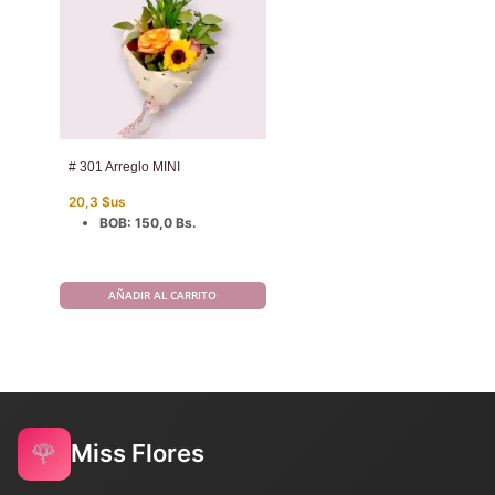
# 301 Arreglo MINI
20,3
$us
BOB
:
150,0 Bs.
AÑADIR AL CARRITO
🌹
Miss Flores