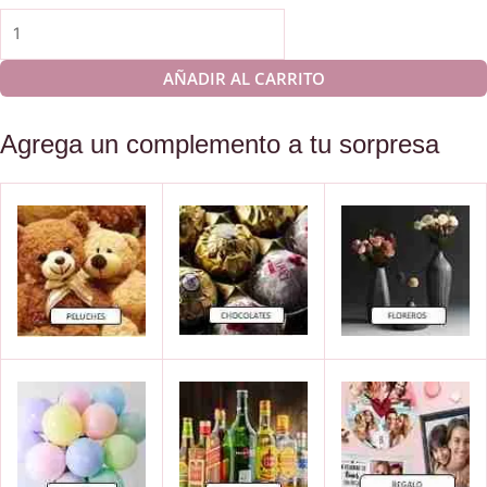
Arreglo
floral
Mesa
AÑADIR AL CARRITO
redonda
cantidad
Agrega un complemento a tu sorpresa