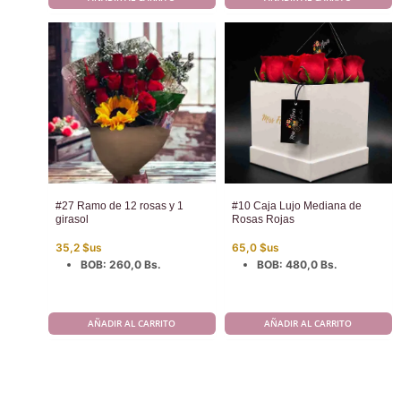
#27 Ramo de 12 rosas y 1
#10 Caja Lujo Mediana de
girasol
Rosas Rojas
35,2
$us
65,0
$us
BOB
:
260,0 Bs.
BOB
:
480,0 Bs.
AÑADIR AL CARRITO
AÑADIR AL CARRITO