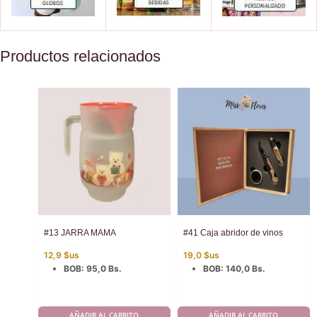
Productos relacionados
#13 JARRA MAMA
#41 Caja abridor de vinos
12,9
$us
19,0
$us
BOB
:
95,0 Bs.
BOB
:
140,0 Bs.
AÑADIR AL CARRITO
AÑADIR AL CARRITO