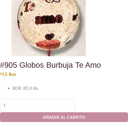
#905 Globos Burbuja Te Amo
11,5
$us
BOB
:
85,0 Bs.
#905
Globos
Burbuja
AÑADIR AL CARRITO
Te