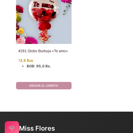
#281 Globo Burbuja «Te amo»
12,9
$us
BOB
:
95,0 Bs.
AÑADIR AL CARRITO
🌹
Miss Flores