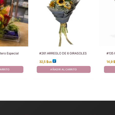
tero Especial
#261 ARREGLO DE 6 GIRASOLES
#135 
32,5
$us
14,9
CARRITO
AÑADIR AL CARRITO