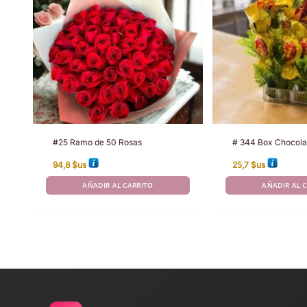
#25 Ramo de 50 Rosas
# 344 Box Chocola
94,8
$us
25,7
$us
AÑADIR AL CARRITO
AÑADIR AL 