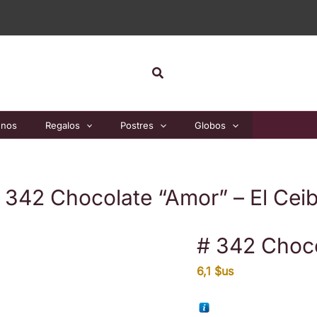
Buscar
unos
Regalos
Postres
Globos
 342 Chocolate “Amor” – El Cei
# 342 Choco
6,1
$us