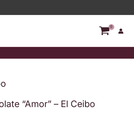
bo
late “Amor” – El Ceibo