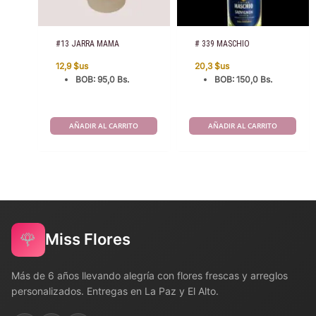
#13 JARRA MAMA
# 339 MASCHIO
12,9
$us
20,3
$us
BOB
:
95,0 Bs.
BOB
:
150,0 Bs.
AÑADIR AL CARRITO
AÑADIR AL CARRITO
🌹
Miss Flores
Más de 6 años llevando alegría con flores frescas y arreglos
personalizados. Entregas en La Paz y El Alto.