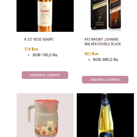
# 337 ROSE NAMPE
#93 WHISKY JOHNNIE
WALKER DOUBLE BLACK
17,6
$us
92,1
$us
BOB
:
130,0 Bs.
BOB
:
680,0 Bs.
AÑADIR AL CARRITO
AÑADIR AL CARRITO