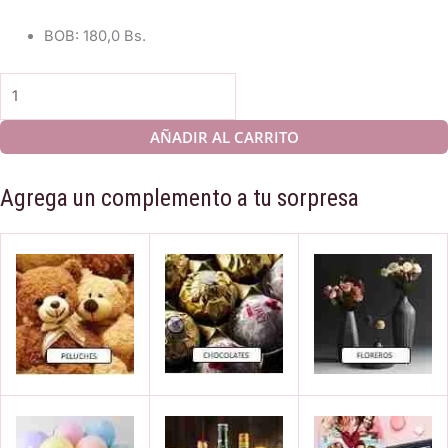
BOB
:
180,0 Bs.
#
340
MASCHIO
AÑADIR AL CARRITO
TRAMINER
cantidad
Agrega un complemento a tu sorpresa