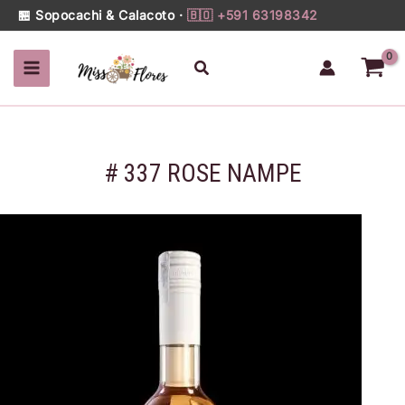
337
Ir
🏪 Sopocachi & Calacoto ·
🇧🇴 +591 63198342
ROSE
al
NAMPE
contenido
Buscar
cantidad
# 337 ROSE NAMPE