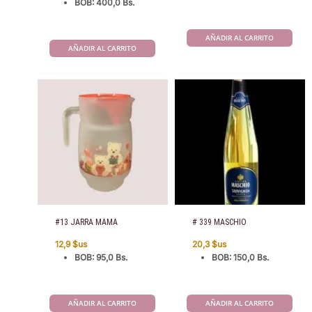
BOB
:
400,0 Bs.
AÑADIR AL CARRITO
AÑADIR AL CARRITO
#13 JARRA MAMA
# 339 MASCHIO
12,9
$us
20,3
$us
BOB
:
95,0 Bs.
BOB
:
150,0 Bs.
AÑADIR AL CARRITO
AÑADIR AL CARRITO