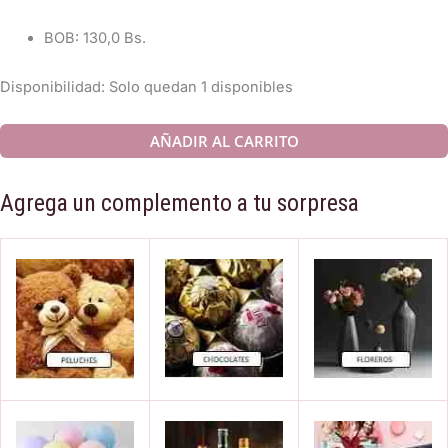
BOB
:
130,0 Bs.
Disponibilidad:
Solo quedan 1 disponibles
#
AÑADIR AL CARRITO
337
ROSE
Agrega un complemento a tu sorpresa
NAMPE
cantidad