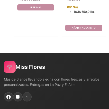
88,1
$us
LEER MÁS
BOB
:
650,0 Bs.
AÑADIR AL CARRITO
🌹
Miss Flores
Más de 6 años llevando alegría con flores frescas y arreglos
personalizados. Entregas en La Paz y El Alto.