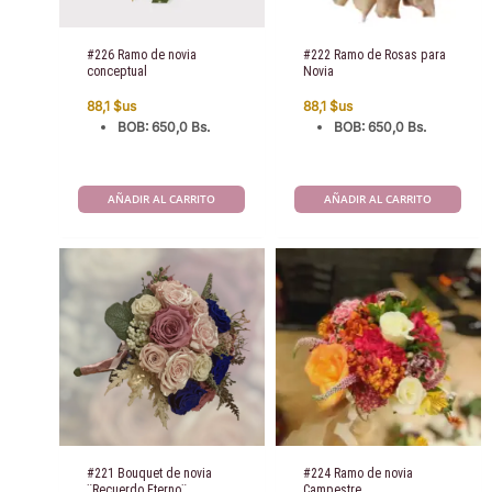
#226 Ramo de novia
#222 Ramo de Rosas para
conceptual
Novia
88,1
$us
88,1
$us
BOB
:
650,0 Bs.
BOB
:
650,0 Bs.
AÑADIR AL CARRITO
AÑADIR AL CARRITO
#221 Bouquet de novia
#224 Ramo de novia
¨Recuerdo Eterno¨
Campestre