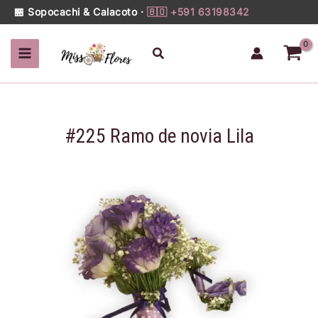
Ir
🏪 Sopocachi & Calacoto ·
🇧🇴 +591 63198342
novia
al
Lila
contenido
cantidad
Buscar
#225 Ramo de novia Lila