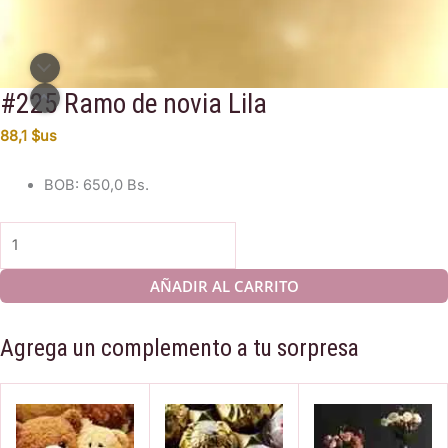
#225 Ramo de novia Lila
88,1
$us
BOB
:
650,0 Bs.
#225
Ramo
de
AÑADIR AL CARRITO
novia
Lila
Agrega un complemento a tu sorpresa
cantidad