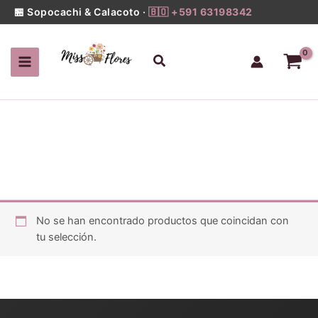
Ir
🏪 Sopocachi & Calacoto ·
🇧🇴 +591 63198342
al
contenido
Buscar
No se han encontrado productos que coincidan con
tu selección.