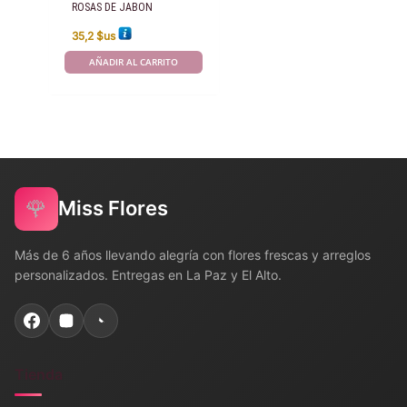
ROSAS DE JABON
35,2
$us
AÑADIR AL CARRITO
🌹
Miss Flores
Más de 6 años llevando alegría con flores frescas y arreglos
personalizados. Entregas en La Paz y El Alto.
Tienda