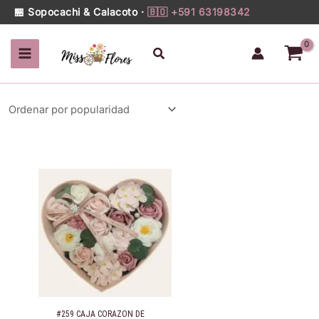
Ir
🏪 Sopocachi & Calacoto ·
🇧🇴 +591 63198342
al
contenido
Buscar
#259 CAJA CORAZON DE